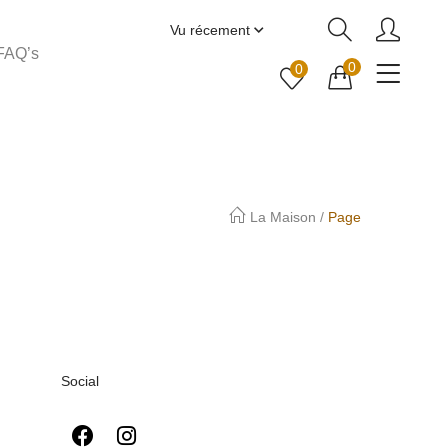
Vu récement
FAQ’s
0
0
La Maison
/
Page
Social