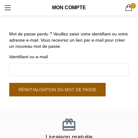
Bab Al Andalous
0
MON COMPTE
Calligraphie
CONNEXION
REGISTRE
Cartes cadeaux
Kaaba
RECHERCHER DANS:
Kits As'Salam
Mot de passe perdu ? Veuillez saisir votre identifiant ou votre
Ma
sajid
Toutes les catégories
adresse e-mail. Vous recevrez un lien par e-mail pour créer
Mosaïque
Bab Al Andalous (18)
un nouveau mot de passe.
Rissala
Calligraphie (90)
Identifiant ou e-mail
Cartes cadeaux (6)
Kaaba (11)
Se souvenir de moi
Kits As’Salam (11)
Masajid (9)
RÉINITIALISATION DU MOT DE PASSE
Mosaïque (8)
Promotions (15)
Mot de passe perdu?
Rissala (12)
Livraison gratuite