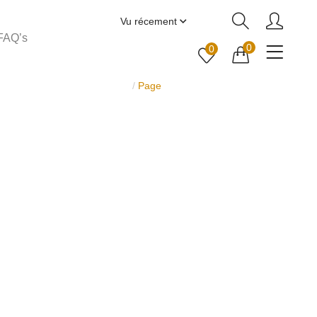
Vu récement
FAQ’s
0
0
La Maison
/
Page