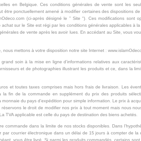
lles en Belgique. Ces conditions générales de vente sont les seule
t être ponctuellement amené à modifier certaines des dispositions de s
mOdeco.com (ci-après désigné le ” Site “). Ces modifications sont 
achat sur le Site est régi par les conditions générales applicables à 
nérales de vente après les avoir lues. En accédant au Site, vous vou
nous mettons à votre disposition notre site Internet : www.islamOdeco
 grand soin à la mise en ligne d’informations relatives aux caractér
nisseurs et de photographies illustrant les produits et ce, dans la lim
os et toutes taxes comprises mais hors frais de livraison. Les éventuel
 à la fin de la commande en supplément du prix des produits sélec
a monnaie du pays d’expédition pour simple information. Le prix à acqu
réservons le droit de modifier nos prix à tout moment mais nous nous
a TVA applicable est celle du pays de destination des biens achetés.
e commande dans la limite de nos stocks disponibles. Dans l’hypothè
par courrier électronique dans un délai de 15 jours à compter de la
 échéant, vous être livré. Si parmi les produits commandés, certains s