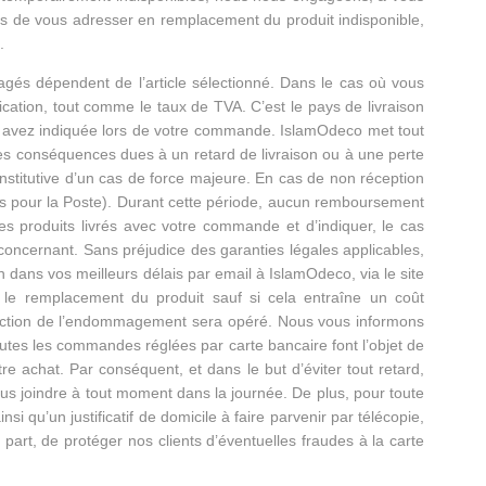
ors de vous adresser en remplacement du produit indisponible,
.
gagés dépendent de l’article sélectionné. Dans le cas où vous
ication, tout comme le taux de TVA. C’est le pays de livraison
us avez indiquée lors de votre commande. IslamOdeco met tout
es conséquences dues à un retard de livraison ou à une perte
onstitutive d’un cas de force majeure. En cas de non réception
urs pour la Poste). Durant cette période, aucun remboursement
s produits livrés avec votre commande et d’indiquer, le cas
oncernant. Sans préjudice des garanties légales applicables,
dans vos meilleurs délais par email à IslamOdeco, via le site
r le remplacement du produit sauf si cela entraîne un coût
nction de l’endommagement sera opéré. Nous vous informons
outes les commandes réglées par carte bancaire font l’objet de
 achat. Par conséquent, et dans le but d’éviter tout retard,
ous joindre à tout moment dans la journée. De plus, pour toute
 qu’un justificatif de domicile à faire parvenir par télécopie,
t, de protéger nos clients d’éventuelles fraudes à la carte