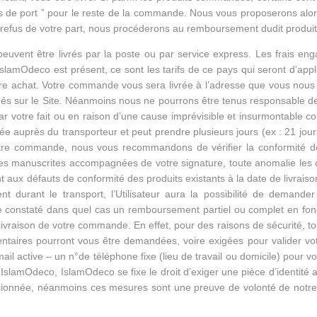
frais de port ” pour le reste de la commande. Nous vous proposerons al
de refus de votre part, nous procéderons au remboursement dudit produit
peuvent être livrés par la poste ou par service express. Les frais en
IslamOdeco est présent, ce sont les tarifs de ce pays qui seront d’appl
 votre achat. Votre commande vous sera livrée à l’adresse que vous no
nés sur le Site. Néanmoins nous ne pourrons être tenus responsable d
par votre fait ou en raison d’une cause imprévisible et insurmontable c
née auprès du transporteur et peut prendre plusieurs jours (ex : 21 jo
votre commande, nous vous recommandons de vérifier la conformité de
ves manuscrites accompagnées de votre signature, toute anomalie les c
x défauts de conformité des produits existants à la date de livraison 
durant le transport, l’Utilisateur aura la possibilité de demande
 constaté dans quel cas un remboursement partiel ou complet en fo
 livraison de votre commande. En effet, pour des raisons de sécurité, t
taires pourront vous être demandées, voire exigées pour valider votre
il active – un n°de téléphone fixe (lieu de travail ou domicile) pour v
amOdeco, IslamOdeco se fixe le droit d’exiger une pièce d’identité ainsi
onnée, néanmoins ces mesures sont une preuve de volonté de notre par