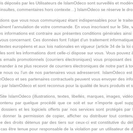
is déposés par les Utilisateurs de IslamOdeco sont surveillés et modér
es, insultes, commentaires hors contexte…) IslamOdeco se réserve le droi
tions que vous nous communiquez étant indispensables pour le trait
raînent l’annulation de votre commande. En vous inscrivant sur le Site,
informations est contraire aux présentes conditions générales ainsi qu
ons vous concernant. Ces données font l’objet d’un traitement informatiq
xtes européens et aux lois nationales en vigueur (article 34 de la loi
s sont les informations dont celle-ci dispose sur vous. Vous pouvez
, des emails promotionnels (courriers électroniques) vous proposant de
er à ne plus recevoir de courriers électroniques de notre part à tout 
e nous ou l’un de nos partenaires vous adresseront. IslamOdeco est 
 IslamOdeco et ses partenaires contractuels peuvent vous envoyer des in
 par IslamOdeco et sont reconnus pour la qualité de leurs produits et s
te IslamOdeco (illustrations, textes, libellés, marques, images, vidé
 contenu par quelque procédé que ce soit et sur n’importe quel supp
dossiers et les logiciels offerts par nos services sont protégés par l
us donner la permission de copier, afficher ou distribuer tout cont
aude des droits détenus par des tiers sur ceux-ci est constitutive du 
cas être tenue pour responsable de la violation par un utilisateur de d