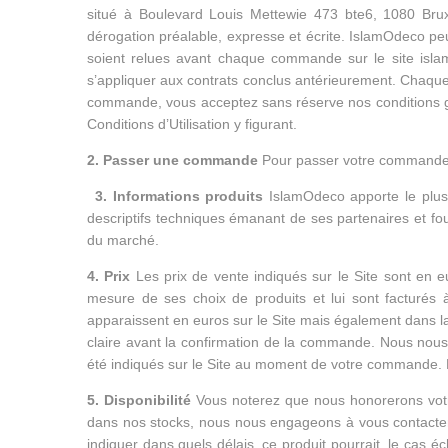
situé à Boulevard Louis Mettewie 473 bte6, 1080 Bruxe
dérogation préalable, expresse et écrite. IslamOdeco peu
soient relues avant chaque commande sur le site isla
s’appliquer aux contrats conclus antérieurement. Chaque 
commande, vous acceptez sans réserve nos conditions gé
Conditions d’Utilisation y figurant.
2. Passer une commande
Pour passer votre commande, 
3. Informations produits
IslamOdeco apporte le plus
descriptifs techniques émanant de ses partenaires et four
du marché.
4. Prix
Les prix de vente indiqués sur le Site sont en eur
mesure de ses choix de produits et lui sont facturés
apparaissent en euros sur le Site mais également dans l
claire avant la confirmation de la commande. Nous nous 
été indiqués sur le Site au moment de votre commande. L
5. Disponibilité
Vous noterez que nous honorerons votr
dans nos stocks, nous nous engageons à vous contacter 
indiquer dans quels délais, ce produit pourrait, le cas