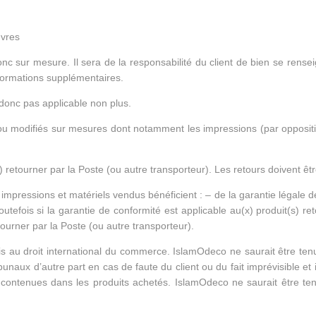
uvres
c sur mesure. Il sera de la responsabilité du client de bien se renseig
nformations supplémentaires.
donc pas applicable non plus.
s ou modifiés sur mesures dont notamment les impressions (par oppositi
 retourner par la Poste (ou autre transporteur). Les retours doivent être
impressions et matériels vendus bénéficient : – de la garantie légale d
outefois si la garantie de conformité est applicable au(x) produit(s) re
tourner par la Poste (ou autre transporteur).
is au droit international du commerce. IslamOdeco ne saurait être ten
ibunaux d’autre part en cas de faute du client ou du fait imprévisible e
contenues dans les produits achetés. IslamOdeco ne saurait être t