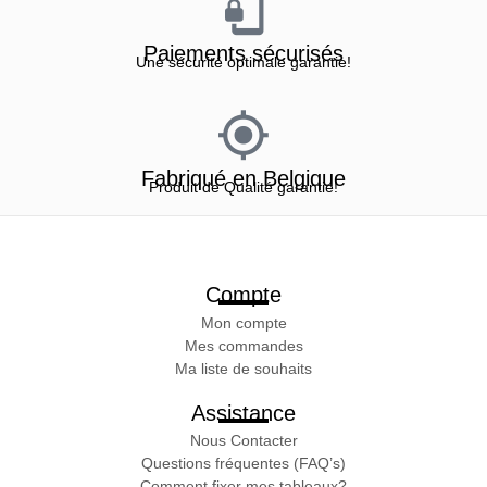
Paiements sécurisés
Une sécurité optimale garantie!
Fabriqué en Belgique
Produit de Qualité garantie!
Compte
Mon compte
Mes commandes
Ma liste de souhaits
Assistance
Nous Contacter
Questions fréquentes (FAQ’s)
Comment fixer mes tableaux?