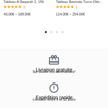
Tableau Al Baqarah 2, 156
Tableau Basmala Turco-Ottomane
2
1
Note
5.00
Note
5.00
43.00
€
–
189.00
€
114.00
€
–
254.00
€
sur 5
sur 5
Livraison gratuite
Sur toutes vos commandes*
Expédition rapide
Livraison entre 6 et 12 jours