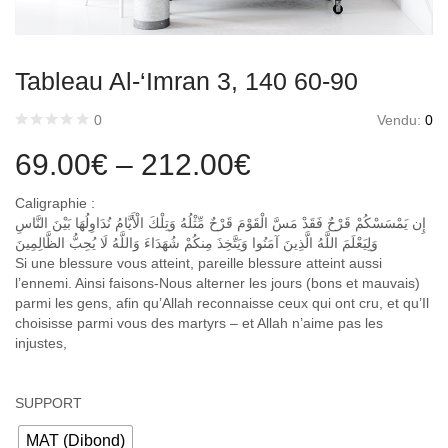
Tableau Al-‘Imran 3, 140 60-90
Vendu:
0
0
69.00
€
–
212.00
€
Caligraphie :
إِن يَمْسَسْكُمْ قَرْحٌ فَقَدْ مَسَّ الْقَوْمَ قَرْحٌ مِّثْلُهُ وَتِلْكَ الْأَيَّامُ نُدَاوِلُهَا بَيْنَ النَّاسِ
وَلِيَعْلَمَ اللَّهُ الَّذِينَ آمَنُوا وَيَتَّخِذَ مِنكُمْ شُهَدَاءَ وَاللَّهُ لَا يُحِبُّ الظَّالِمِينَ
Si une blessure vous atteint, pareille blessure atteint aussi
l’ennemi. Ainsi faisons-Nous alterner les jours (bons et mauvais)
parmi les gens, afin qu’Allah reconnaisse ceux qui ont cru, et qu’Il
choisisse parmi vous des martyrs – et Allah n’aime pas les
injustes,
SUPPORT
MAT (Dibond)