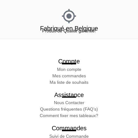
Fabriqué en Belgique
Produit de Qualité garantie!
Compte
Mon compte
Mes commandes
Ma liste de souhaits
Assistance
Nous Contacter
Questions fréquentes (FAQ’s)
Comment fixer mes tableaux?
Commandes
Suivi de Commande