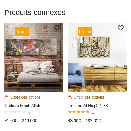
Produits connexes
Promo
Promo
Choix des options
Choix des options
Tableau Mach’Allah
Tableau Al Hajj 22, 38
0
1
Note
5.00
91.00
€
–
346.00
€
43.00
€
–
189.00
€
sur 5