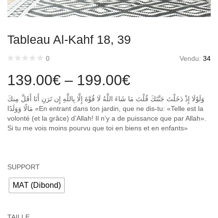
Tableau Al-Kahf 18, 39
Vendu:
34
0
139.00
€
–
199.00
€
وَلَوْلَا إِذْ دَخَلْتَ جَنَّتَكَ قُلْتَ مَا شَاءَ اللَّهُ لَا قُوَّةَ إِلَّا بِاللَّهِ إِن تَرَنِ أَنَا أَقَلَّ مِنكَ
مَالًا وَوَلَدًا «En entrant dans ton jardin, que ne dis-tu: «Telle est la
volonté (et la grâce) d’Allah! Il n’y a de puissance que par Allah».
Si tu me vois moins pourvu que toi en biens et en enfants»
SUPPORT
MAT (Dibond)
TAILLE